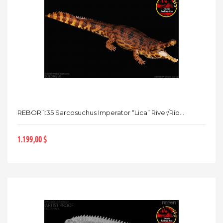
REBOR 1:35 Sarcosuchus Imperator “Lica” River/Río...
1.199,00 $