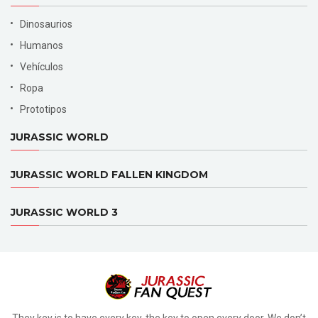
Dinosaurios
Humanos
Vehículos
Ropa
Prototipos
JURASSIC WORLD
JURASSIC WORLD FALLEN KINGDOM
JURASSIC WORLD 3
They key is to have every key, the key to open every door. We don’t