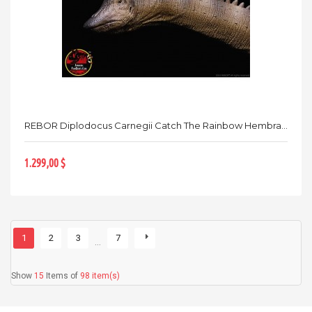
REBOR Diplodocus Carnegii Catch The Rainbow Hembra...
1.299,00 $
1
2
3
7
…
Show
15
Items of
98 item(s)